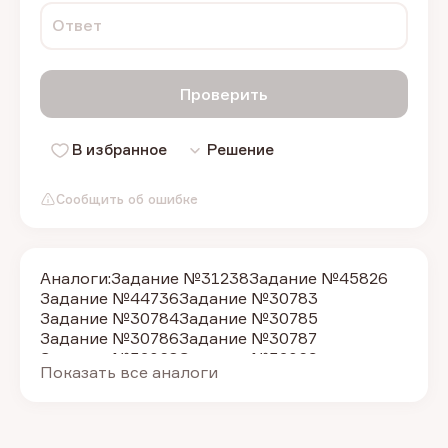
Ответ
Проверить
В избранное
Решение
Сообщить об ошибке
Аналоги:
Задание №31238
Задание №45826
Задание №44736
Задание №30783
Задание №30784
Задание №30785
Задание №30786
Задание №30787
Задание №32068
Задание №32069
Показать все аналоги
Задание №32070
Задание №30778
Задание №30779
Задание №30780
Задание №30781
Задание №30782
Задание №32041
Задание №32042