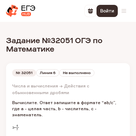
Войти
Перейти в корзин
Откр
Задание №32051 ОГЭ по
Математике
№
32051
Линия 6
Не выполнено
Числа и вычисления → Действия с
обыкновенными дробями
Вычислите. Ответ запишите в формате “ab/c”,
где a - целая часть, b - числитель, c -
знаменатель.