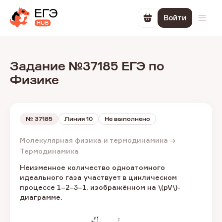
Войти
Перейти в корзин
Откр
Задание №37185 ЕГЭ по
Физике
№
37185
Линия 10
Не выполнено
Молекулярная физика и термодинамика →
Термодинамика
Неизменное количество одноатомного
идеального газа участвует в циклическом
процессе 1–2–3–1, изображённом на \(pV\)-
диаграмме.