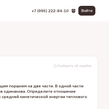
+7 (995) 222-84-10
Войти
Перейти в корзин
Сообщить об ошибке
м поршнем на две части. В одной части
зов одинакова. Определите отношение
к средней кинетической энергии теплового