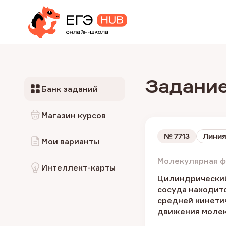
Задание
Банк заданий
Магазин курсов
№
7713
Линия
Мои варианты
Молекулярная ф
Интеллект-карты
Цилиндрический
сосуда находитс
средней кинети
движения молеку