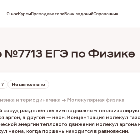
О нас
Курсы
Преподаватели
Банк заданий
Справочник
 №7713 ЕГЭ по Физике
 7
Не выполнено
изика и термодинамика → Молекулярная физика
 сосуд разделён лёгким подвижным теплоизолирующи
я аргон, в другой — неон. Концентрация молекул га
ческой энергии теплового движения молекул аргона 
л неона, когда поршень находится в равновесии.