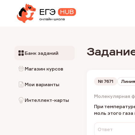
Задание
Банк заданий
Магазин курсов
№
7671
Линия
Мои варианты
Молекулярная ф
Интеллект-карты
При температуре
моль этого газа 
Ответ