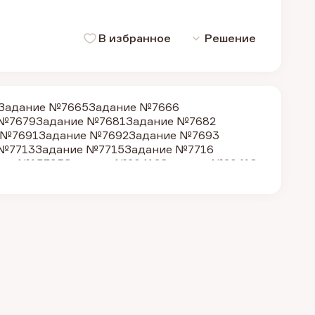
В избранное
Решение
Задание №7665
Задание №7666
 №7679
Задание №7681
Задание №7682
 №7691
Задание №7692
Задание №7693
 №7713
Задание №7715
Задание №7716
ние №13795
Задание №20412
Задание №20418
ие №36861
Задание №36863
Задание №36864
ние №36885
Задание №36886
Задание №47075
дание №36862
Задание №28382
ание №9187
Задание №9189
Задание №9192
 №30601
Задание №30602
Задание №30605
ание №9188
Задание №9191
Задание №7669
 №7680
Задание №7683
Задание №7686
 №7706
Задание №7707
Задание №7710
е №9195
Задание №9196
Задание №20413
ание №9204
Задание №9209
Задание №9211