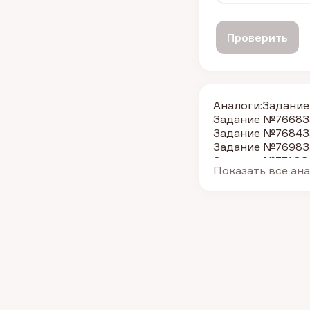
Проверить
Аналоги:
Задание
Задание №7668
З
Задание №7684
З
Задание №7698
З
Задание №7718
З
Показать все ан
Задание №20415
Задание №36866
Задание №36888
Задание №28387
Задание №9197
З
Задание №16899
Задание №7670
З
Задание №7696
З
Задание №7712
З
Задание №20414