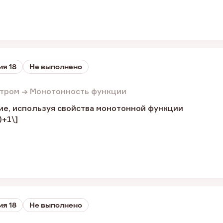
ия 18
Не выполнено
етром → Монотонность функции
ие, используя свойства монотонной функции
)+1\]
ия 18
Не выполнено