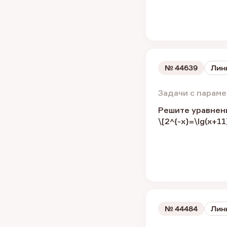
№
44639
Лин
Задачи с парам
Решите уравнен
\[2^{-x}=\lg(x+11
№
44484
Лин