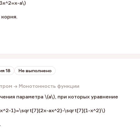
3x^2=x-a\)
 корня.
ия 18
Не выполнено
етром → Монотонность функции
чения параметра \(a\), при которых уравнение
{x^2-1}=\sqrt[7]{2x-ax^2}-\sqrt[7]{1-x^2}\)
.