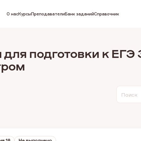
О нас
Курсы
Преподаватели
Банк заданий
Справочник
 для подготовки к ЕГЭ 
тром
Поиск
ия 18
Не выполнено