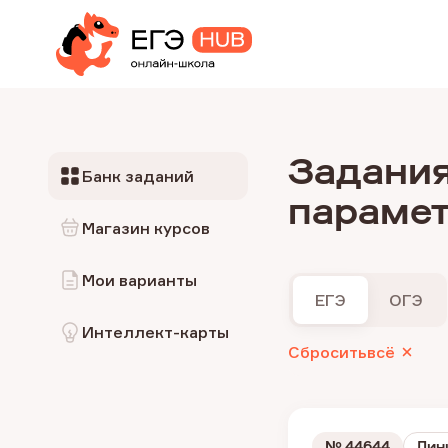
Задания
Банк заданий
параме
Магазин курсов
Мои варианты
ЕГЭ
ОГЭ
Интеллект-карты
Сбросить
всё
№
44644
Лин