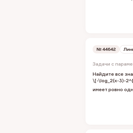
№
44642
Лин
Задачи с парам
Найдите все зна
\[-\log_2(x-3)-2^
имеет ровно одно