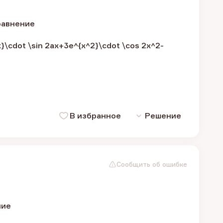
равнение
}\cdot \sin 2ax+3e^{x^2}\cdot \cos 2x^2-
В избранное
Решение
Сообщить об ошибке
ние