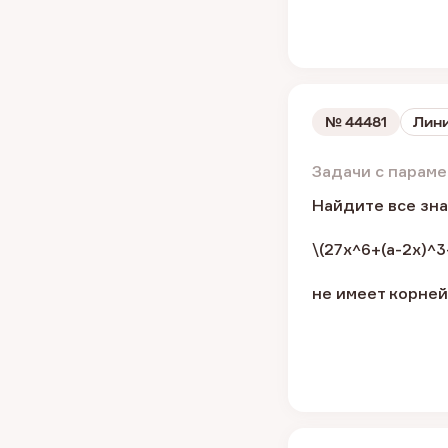
№
44481
Лини
Задачи с парам
Найдите все зна
\(27x^6+(a-2x)^
не имеет корней