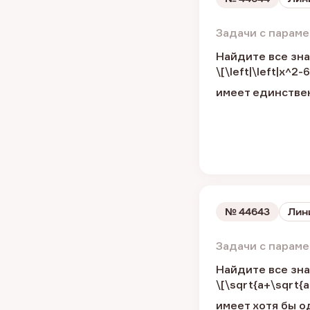
Задачи с парам
Найдите все зна
\[\left|\left|x^2
имеет единстве
№
44643
Лин
Задачи с парам
Найдите все зна
\[\sqrt{a+\sqrt{a
имеет хотя бы о