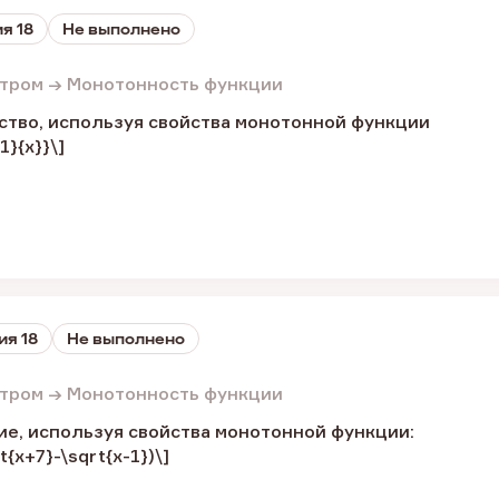
я 18
Не выполнено
етром → Монотонность функции
ство, используя свойства монотонной функции
1}{x}}\]
ия 18
Не выполнено
етром → Монотонность функции
ие, используя свойства монотонной функции:
{x+7}-\sqrt{x-1})\]