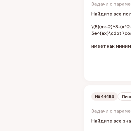
Задачи с парам
Найдите все пол
\(5((ax-2)^3-(x^
3e^{ax}\cdot \co
имеет как миним
№
44483
Лин
Задачи с парам
Найдите все зна