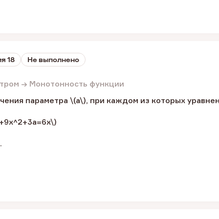
я 18
Не выполнено
етром → Монотонность функции
чения параметра \(a\), при каждом из которых уравне
3+9x^2+3a=6x\)
.