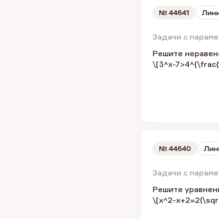
№
44641
Лини
Задачи с парам
Решите неравен
\[3^x-7>4^{\frac{
№
44640
Лин
Задачи с парам
Решите уравнен
\[x^2-x+2=2(\sqrt