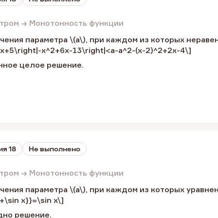
етром → Монотонность функции
чения параметра \(a\), при каждом из которых нераве
-6x+5\right|-x^2+6x-13\right|<a-a^2-(x-2)^2+2x-4\]
нное целое решение.
ия 18
Не выполнено
етром → Монотонность функции
чения параметра \(a\), при каждом из которых уравне
+\sin x}}=\sin x\]
дно решение.