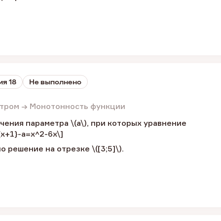
ия 18
Не выполнено
етром → Монотонность функции
чения параметра \(a\), при которых уравнение
{x+1}-a=x^2-6x\]
 решение на отрезке \([3;5]\).