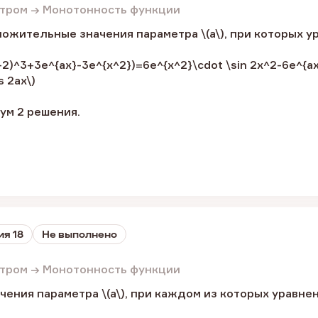
етром → Монотонность функции
ожительные значения параметра \(a\), при которых у
2-2)^3+3e^{ax}-3e^{x^2})=6e^{x^2}\cdot \sin 2x^2-6e^{ax
s 2ax\)
ум 2 решения.
ия 18
Не выполнено
етром → Монотонность функции
чения параметра \(a\), при каждом из которых уравне