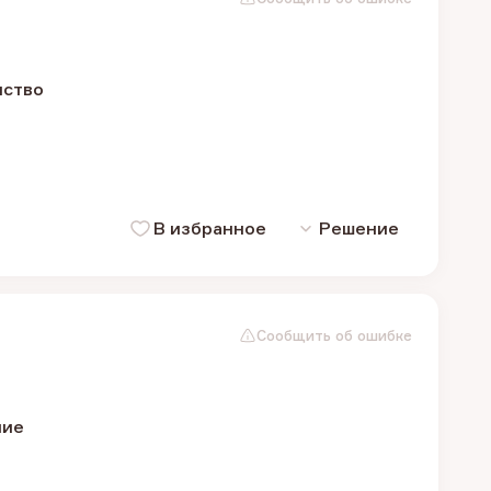
нство
В избранное
Решение
Сообщить об ошибке
ние