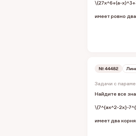
\(27x^6+(a-x)^3+
имеет ровно два
№
44482
Лин
Задачи с парам
Найдите все зна
\(7^{ax^2-2x}-7^
имеет два корня