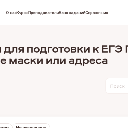
О нас
Курсы
Преподаватели
Банк заданий
Справочник
 для подготовки к ЕГЭ
ве маски или адреса
Поиск
омер
Не выполнено