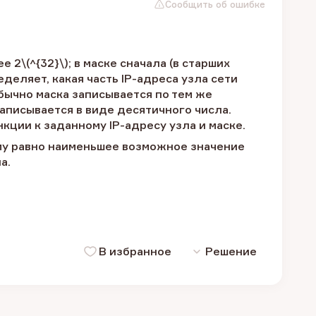
Сообщить об ошибке
 2\(^{32}\); в маске сначала (в старших
еделяет, какая часть IP-адреса узла сети
 Обычно маска записывается по тем же
записывается в виде десятичного числа.
ции к заданному IP-адресу узла и маске.
Чему равно наименьшее возможное значение
а.
В избранное
Решение