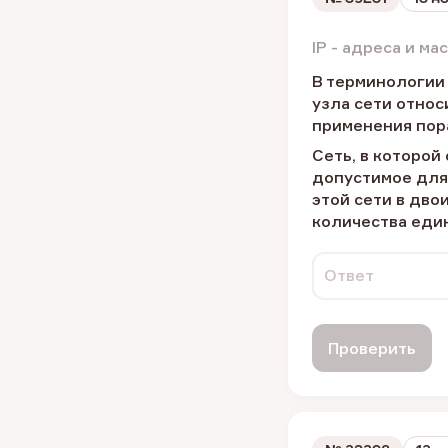
IP - адреса и м
В терминологии 
узла сети относи
применения пор
Сеть, в которой
допустимое для 
этой сети в дво
количества един
Ответ
Проверить