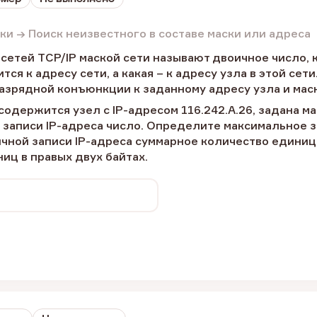
аски → Поиск неизвестного в составе маски или адреса
сетей TCP/IP маской сети называют двоичное число, к
тся к адресу сети, а какая – к адресу узла в этой сет
азрядной конъюнкции к заданному адресу узла и маск
 содержится узел с IP-адресом 116.242.A.26, задана ма
записи IP-адреса число. Определите максимальное зн
ичной записи IP-адреса суммарное количество единиц
иц в правых двух байтах.