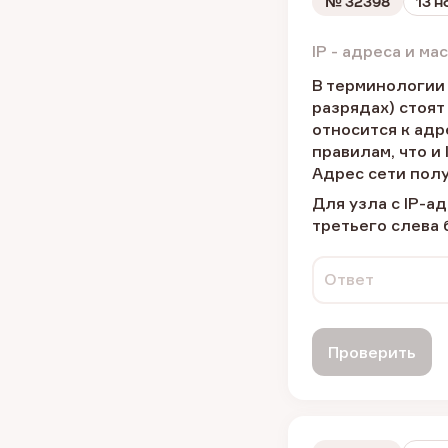
№
32398
13 
IP - адреса и м
В терминологии 
разрядах) стоят
относится к адр
правилам, что и
Адрес сети полу
Для узла с IP-а
третьего слева 
Ответ
Проверить