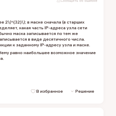
Сообщить об ошибке
 2\(^{32}\); в маске сначала (в старших
еделяет, какая часть IP-адреса узла сети
 Обычно маска записывается по тем же
записывается в виде десятичного числа.
ции к заданному IP-адресу узла и маске.
0. Чему равно наибольшее возможное значение
а.
В избранное
Решение