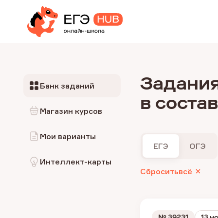
Задания
Банк заданий
в соста
Магазин курсов
Мои варианты
ЕГЭ
ОГЭ
Интеллект-карты
Сбросить
всё
№
39231
13 н