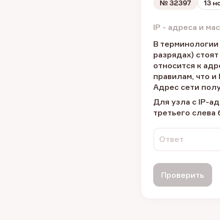
№
32397
13 н
IP - адреса и м
В терминологии 
разрядах) стоят
относится к адр
правилам, что и
Адрес сети полу
Для узла с IP-а
третьего слева 
Ответ
Проверить