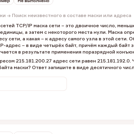
номер
Не выполнено
аски → Поиск неизвестного в составе маски или адреса
сетей TCP/IP маска сети – это двоичное число, меньшее
 единицы, а затем с некоторого места нули. Маска опр
есу сети, а какая – к адресу самого узла в этой сети.
 IP-адрес – в виде четырёх байт, причём каждый байт 
чается в результате применения поразрядной конъюнк
дресом 215.181.200.27 адрес сети равен 215.181.192.
байта маски? Ответ запишите в виде десятичного числ