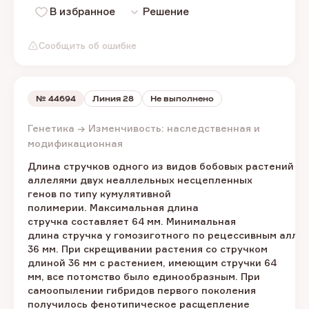
В избранное
Решение
Сообщить об ошибке
№
44694
Линия 28
Не выполнено
Генетика → Изменчивость: наследственная и
модификационная
Длина стручков одного из видов бобовых растений о
аллелями двух неаллельных несцепленных
генов по типу кумулятивной
полимерии. Максимальная длина
стручка составляет 64 мм. Минимальная
длина стручка у гомозиготного по рецессивным аллел
36 мм. При скрещивании растения со стручком
длиной 36 мм с растением, имеющим стручки 64
мм, все потомство было единообразным. При
самоопылении гибридов первого поколения
получилось фенотипическое расщепление