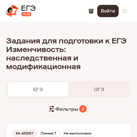
Войти
Перейти в корзин
Откр
Задания для подготовки к ЕГЭ
Изменчивость:
наследственная и
модификационная
ЕГЭ
ОГЭ
Фильтры
2
№
45657
Линия 7
Не выполнено