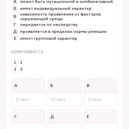
А
может быть мутационной и комбинативной
Б
имеет индивидуальный характер
зависимость проявления от факторов
В
окружающей среды
Г
передается по наследству
Д
проявляется в пределах нормы реакции
Е
имеет групповой характер
ИЗМЕНЧИВОСТЬ
1
1
2
2
А
Б
В
Ответ
Ответ
Ответ
Г
Д
Е