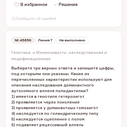
В избранное
Решение
Сообщить об ошибке
№
45656
Линия 7
Не выполнено
Генетика → Изменчивость: наследственная и
модификационная
Выберите три верных ответа и запишите цифры,
под которыми они указаны. Какие из
перечисленных характеристик используют для
описания наследования доминантного
аутосомного аллеля полидактилии?
1) имеется в генотипе гетерозигот
2) проявляется через поколение
3) проявляется у доминантных гомозигот
4) наследуется по голандрическому типу
5) наследуется сцепленно с полом
6) подавляет рецессивный аллель