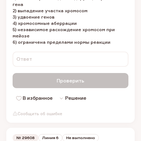
гена
2) выпадение участка хромосом
3) удвоение генов
4) хромосомные аберрации
5) независимое расхождение хромосом при
мейозе
6) ограничена пределами нормы реакции
Ответ
Проверить
В избранное
Решение
Сообщить об ошибке
№
29608
Линия 6
Не выполнено