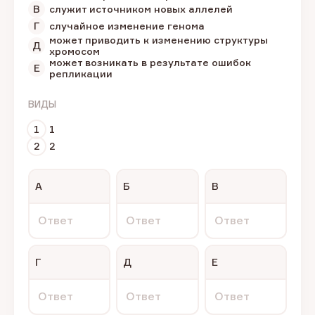
В
служит источником новых аллелей
Г
случайное изменение генома
может приводить к изменению структуры
Д
хромосом
может возникать в результате ошибок
Е
репликации
ВИДЫ
1
1
2
2
А
Б
В
Ответ
Ответ
Ответ
Г
Д
Е
Ответ
Ответ
Ответ