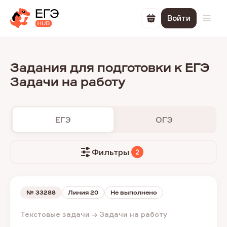
Войти
Перейти в корзин
Откр
Задания для подготовки к ЕГЭ
Задачи на работу
ЕГЭ
ОГЭ
Фильтры
2
№
33288
Линия 20
Не выполнено
Текстовые задачи → Задачи на работу