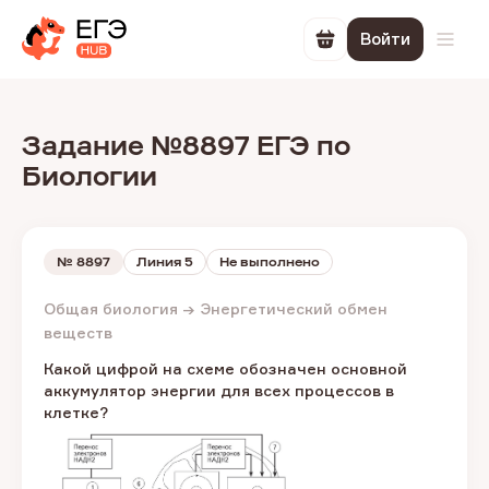
Войти
Перейти в корзин
Откр
Задание №8897 ЕГЭ по
Биологии
№
8897
Линия 5
Не выполнено
Общая биология → Энергетический обмен
веществ
Какой цифрой на схеме обозначен основной
аккумулятор энергии для всех процессов в
клетке?