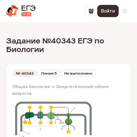
Войти
Перейти в корзин
Откр
Задание №40343 ЕГЭ по
Биологии
№
40343
Линия 5
Не выполнено
Общая биология → Энергетический обмен
веществ