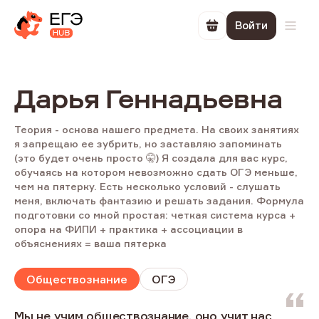
Войти
Перейти в корзин
Откр
Дарья Геннадьевна
Теория - основа нашего предмета. На своих занятиях
я запрещаю ее зубрить, но заставляю запоминать
(это будет очень просто 🤫) Я создала для вас курс,
обучаясь на котором невозможно сдать ОГЭ меньше,
чем на пятерку. Есть несколько условий - слушать
меня, включать фантазию и решать задания. Формула
подготовки со мной простая: четкая система курса +
опора на ФИПИ + практика + ассоциации в
объяснениях = ваша пятерка
Обществознание
ОГЭ
Мы не учим обществознание, оно учит нас