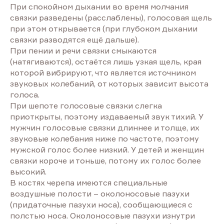
При спокойном дыхании во время молчания
связки разведены (расслаблены), голосовая щель
при этом открывается (при глубоком дыхании
связки разводятся ещё дальше).
При пении и речи связки смыкаются
(натягиваются), остаётся лишь узкая щель, края
которой вибрируют, что является источником
звуковых колебаний, от которых зависит высота
голоса.
При шепоте голосовые связки слегка
приоткрыты, поэтому издаваемый звук тихий. У
мужчин голосовые связки длиннее и толще, их
звуковые колебания ниже по частоте, поэтому
мужской голос более низкий. У детей и женщин
связки короче и тоньше, потому их голос более
высокий.
В костях черепа имеются специальные
воздушные полости – околоносовые пазухи
(придаточные пазухи носа), сообщающиеся с
полстью носа. Околоносовые пазухи изнутри