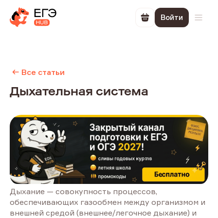
Войти
Перейти в корзин
Откр
Все статьи
Дыхательная система
Дыхание — совокупность процессов,
обеспечивающих газообмен между организмом и
внешней средой (внешнее/легочное дыхание) и