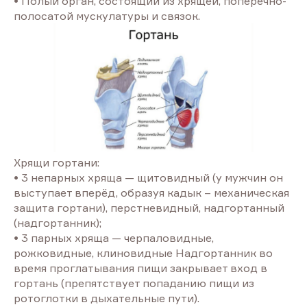
• Полый орган, состоящий из хрящей, поперечно-
полосатой мускулатуры и связок.
Хрящи гортани:
• 3 непарных хряща — щитовидный (у мужчин он
выступает вперёд, образуя кадык – механическая
защита гортани), перстневидный, надгортанный
(надгортанник);
• 3 парных хряща — черпаловидные,
рожковидные, клиновидные Надгортанник во
время проглатывания пищи закрывает вход в
гортань (препятствует попаданию пищи из
ротоглотки в дыхательные пути).