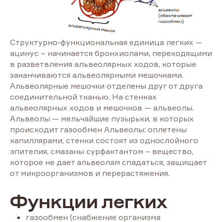
Структурно-функциональная единица легких —
ацинус – начинается бронхиолами, переходящими
в разветвления альвеолярных ходов, которые
заканчиваются альвеолярными мешочками.
Альвеолярные мешочки отделены друг от друга
соединительной тканью. На стенках
альвеолярных ходов и мешочков — альвеолы.
Альвеолы — мельчайшие пузырьки, в которых
происходит газообмен Альвеолы: оплетены
капиллярами, стенки состоят из однослойного
эпителия, смазаны сурфактантом – вещество,
которое не дает альвеолам спадаться, защищает
от микроорганизмов и перерастяжения.
Функции легких
газообмен (снабжение организма