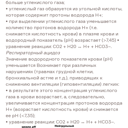
больше углекислого газа;
• углекислый газ образуется из угольной кислоты,
которая содержит протоны водорода Н+;
• при выделении углекислого газа уменьшается
количество протонов водорода Н+ (т.е.
снижается кислотность крови) в плазме крови и
водородный показатель (рН) возрастает (>7,45) •
уравнение реакции: СО2 + H20 ↔ Н+ + НСО3–.
Респираторный ацидоз
Значение водородного показателя крови (pH)
уменьшается Возникает при различных
нарушениях (травмах грудной клетки,
бронхиальной астме и т.д.), приводящих к
снижению вентиляции (гиповентиляции) легких:
• в результате этого концентрация углекислого
газа в крови возрастает, а, следовательно,
увеличивается концентрация протонов водорода
Н+ (возрастает кислотность крови) и снижается
ее pH (<7,35);
• уравнение реакции: СО2 + H20 ↔ Н+ + НСО3–.