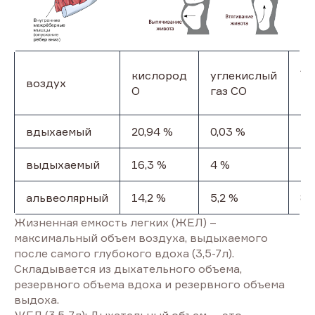
Аз
кислород
углекислый
воздух
ин
О
газ CO
га
вдыхаемый
20,94 %
0,03 %
79
выдыхаемый
16,3 %
4 %
79
альвеолярный
14,2 %
5,2 %
80
Жизненная емкость легких (ЖЕЛ) –
максимальный объем воздуха, выдыхаемого
после самого глубокого вдоха (3,5-7л).
Складывается из дыхательного объема,
резервного объема вдоха и резервного объема
выдоха.