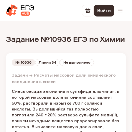
Войти
Перейти в корзин
Откр
Задание №10936 ЕГЭ по Химии
№
10936
Линия 34
Не выполнено
Задачи → Расчеты массовой доли химического
соединения в смеси
Смесь оксида алюминия и сульфида алюминия, в
которой массовая доля алюминия составляет
50%, растворили в избытке 700 г соляной
кислоты. Выделившийся газ полностью
поглотили 240 г 20% раствора сульфата меди(II),
причем исходные вещества прореагировали без
остатка. Вычислите массовую долю соли,