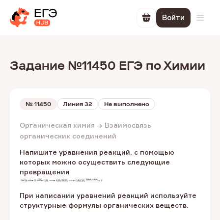
Войти
Перейти в корзин
Откр
Задание №11450 ЕГЭ по Химии
№
11450
Линия 32
Не выполнено
Органическая химия → Взаимосвязь
органических соединений
Напишите уравнения реакций, с помощью
которых можно осуществить следующие
превращения
При написании уравнений реакций используйте
структурные формулы органических веществ.