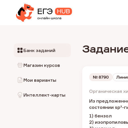
Задание
Банк заданий
Магазин курсов
№
8790
Линия
Мои варианты
Органическая х
Интеллект-карты
Из предложенног
состоянии sр³-
1) бензол
2) изопропилов