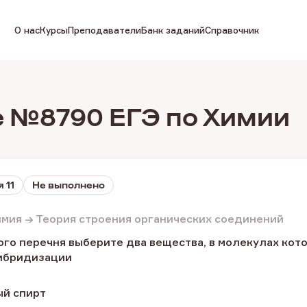
О нас
Курсы
Преподаватели
Банк заданий
Справочник
 №8790 ЕГЭ по Химии
 11
Не выполнено
имия → Теория строения органических соединений
о перечня выберите два вещества, в молекулах кото
гибридизации
ый спирт