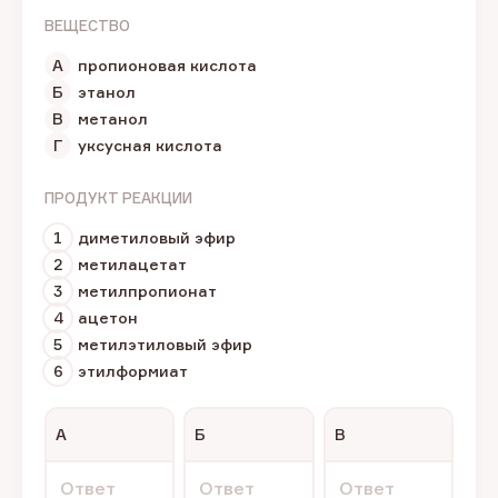
ВЕЩЕСТВО
А
пропионовая кислота
Б
этанол
В
метанол
Г
уксусная кислота
ПРОДУКТ РЕАКЦИИ
1
диметиловый эфир
2
метилацетат
3
метилпропионат
4
ацетон
5
метилэтиловый эфир
6
этилформиат
А
Б
В
Ответ
Ответ
Ответ