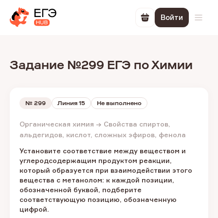
Войти
Перейти в корзин
Откр
Задание №299 ЕГЭ по Химии
№
299
Линия 15
Не выполнено
Органическая химия → Свойства спиртов,
альдегидов, кислот, сложных эфиров, фенола
Установите соответствие между веществом и
углеродсодержащим продуктом реакции,
который образуется при взаимодействии этого
вещества с метанолом: к каждой позиции,
обозначенной буквой, подберите
соответствующую позицию, обозначенную
цифрой.