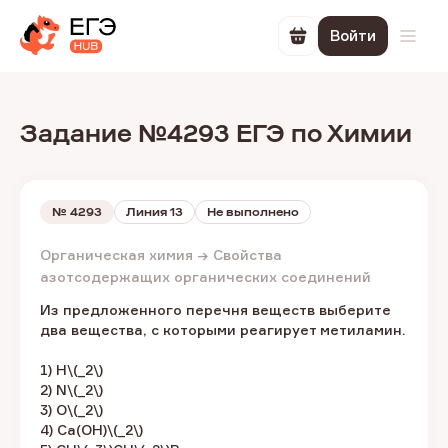
Войти
Перейти в корзин
Откр
Задание №4293 ЕГЭ по Химии
№
4293
Линия 13
Не выполнено
Органическая химия → Свойства
азотсодержащих органических соединений
Из предложенного перечня веществ выберите
два вещества, с которыми реагирует метиламин.
1) H\(_2\)
2) N\(_2\)
3) O\(_2\)
4) Ca(OH)\(_2\)