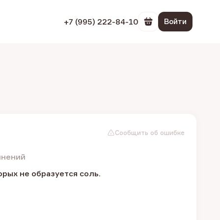
+7 (995) 222-84-10
Войти
Перейти в корзин
Сообщить об ошибке
инений
рых не образуется соль.