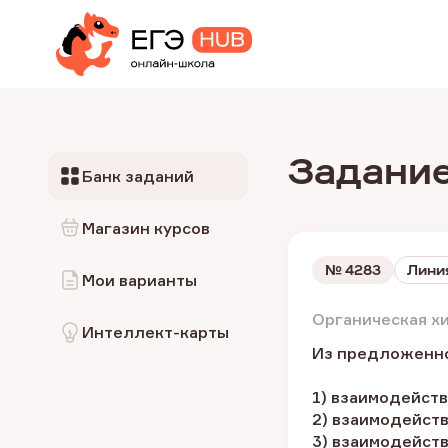
Задание
Банк заданий
Магазин курсов
№
4283
Линия
Мои варианты
Органическая х
Интеллект-карты
Из предложенног
1) взаимодейст
2) взаимодейст
3) взаимодейст