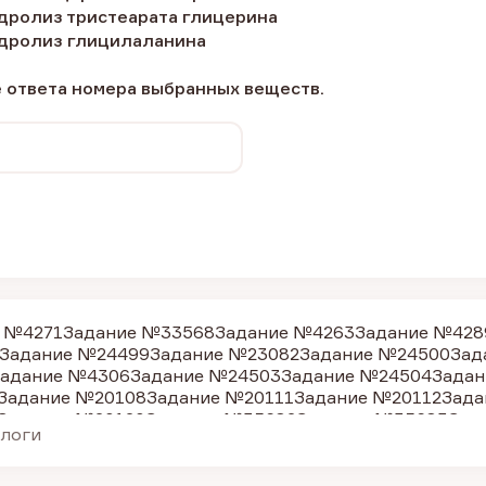
идролиз тристеарата глицерина
идролиз глицилаланина
 ответа номера выбранных веществ.
 №4271
Задание №33568
Задание №4263
Задание №428
Задание №24499
Задание №23082
Задание №24500
Зад
адание №4306
Задание №24503
Задание №24504
Задан
Задание №20108
Задание №20111
Задание №20112
Зада
Задание №20120
Задание №35682
Задание №35683
Зад
алоги
адание №4287
Задание №4288
Задание №4291
Задание
Задание №35684
Задание №24505
Задание №4262
Зада
Задание №24506
Задание №35686
Задание №24507
Зад