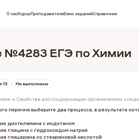
О нас
Курсы
Преподаватели
Банк заданий
Справочник
 №4283 ЕГЭ по Химии
 13
Не выполнено
имия → Свойства азотсодержащих органических соед
о перечня выберите два процесса, в результате кото
вие диэтиламина с иодэтаном
вие глицина с гидроксидом натрия
вие глицерина со стеариновой кислотой