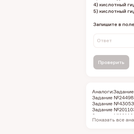
4) кислотный г
5) кислотный г
Запишите в поле
Ответ
Проверить
Аналоги:
Задание
Задание №24498
Задание №4305
З
Задание №20110
Задание №20116
Показать все ан
Задание №4285
З
Задание №35701
Задание №35685