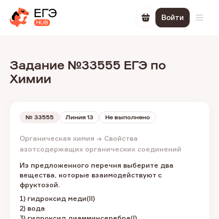
Войти
Перейти в корзин
Откр
Задание №33555 ЕГЭ по
Химии
№
33555
Линия 13
Не выполнено
Органическая химия → Свойства
азотсодержащих органических соединений
Из предложенного перечня выберите два
вещества, которые взаимодействуют с
фруктозой.
1) гидроксид меди(II)
2) вода
3) гидроксид диамминсеребра(I)