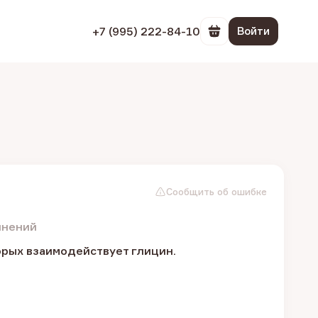
+7 (995) 222-84-10
Войти
Перейти в корзин
Сообщить об ошибке
инений
орых взаимодействует глицин.