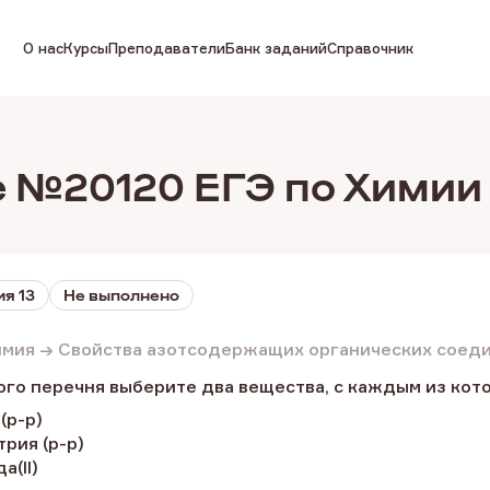
О нас
Курсы
Преподаватели
Банк заданий
Справочник
 №20120 ЕГЭ по Химии
я 13
Не выполнено
имия → Свойства азотсодержащих органических соед
го перечня выберите два вещества, с каждым из кот
 (р-р)
трия (р-р)
а(II)