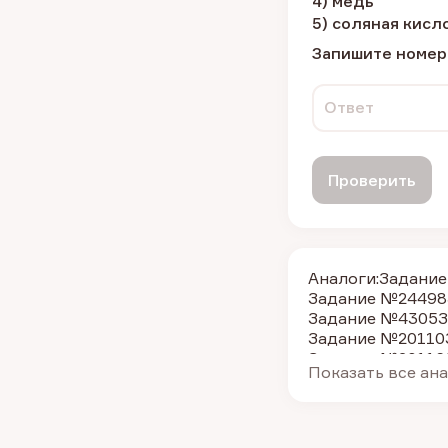
4) медь
5) соляная кисл
Запишите номер
Ответ
Проверить
Аналоги:
Задание
Задание №24498
Задание №4305
З
Задание №20110
Задание №20116
Показать все ан
Задание №4285
З
Задание №35701
Задание №35685
Задание №4292
З