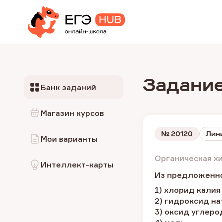
Задание
Банк заданий
Магазин курсов
№
20120
Лини
Мои варианты
Органическая х
Интеллект-карты
Из предложенно
1) хлорид калия
2) гидроксид на
3) оксид углерод