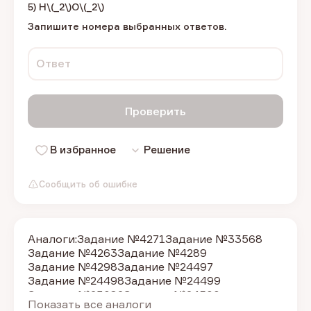
5) H\(_2\)О\(_2\)
Запишите номера выбранных ответов.
Ответ
Проверить
В избранное
Решение
Сообщить об ошибке
Аналоги:
Задание №4271
Задание №33568
Задание №4263
Задание №4289
Задание №4298
Задание №24497
Задание №24498
Задание №24499
Задание №23082
Задание №24500
Показать все аналоги
Задание №35678
Задание №4290