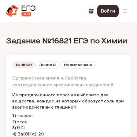
Войти
Перейти в корзин
Откр
Задание №16821 ЕГЭ по Химии
№
16821
Линия 13
Не выполнено
Органическая химия → Свойства
азотсодержащих органических соединений
Из предложенного перечня выберите два
вещества, каждое из которых образует соль при
взаимодействии с глицином.
1) толуол
2) этан
3) HCl
4) Ba(OH)\(_2\)