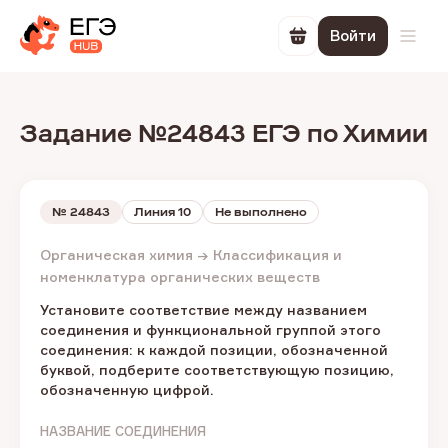
Войти
Перейти в корзин
Откр
Задание №24843 ЕГЭ по Химии
№
24843
Линия 10
Не выполнено
Органическая химия → Классификация и
номенклатура органических веществ
Установите соответствие между названием
соединения и функциональной группой этого
соединения: к каждой позиции, обозначенной
буквой, подберите соответствующую позицию,
обозначенную цифрой.
НАЗВАНИЕ СОЕДИНЕНИЯ