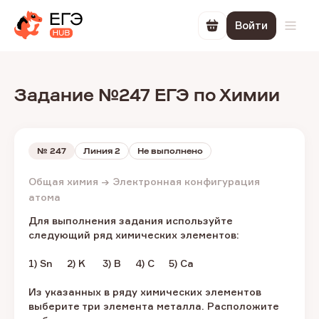
Войти
Перейти в корзин
Откр
Задание №247 ЕГЭ по Химии
№
247
Линия 2
Не выполнено
Общая химия → Электронная конфигурация
атома
Для выполнения задания используйте
следующий ряд химических элементов:
1) Sn 2) K 3) B 4) C 5) Ca
Из указанных в ряду химических элементов
выберите три элемента металла. Расположите