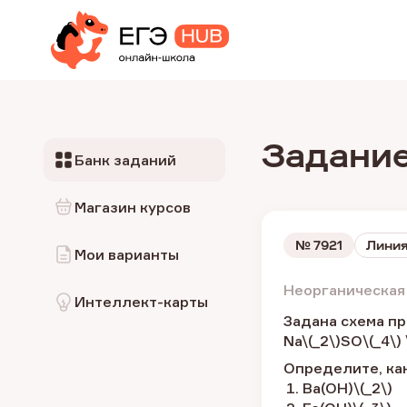
Задание
Банк заданий
Магазин курсов
№
7921
Линия
Мои варианты
Неорганическая
Интеллект-карты
Задана схема п
Na\(_2\)SO\(_4\) 
Определите, как
Ва(ОН)\(_2\)