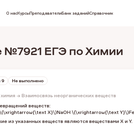
О нас
Курсы
Преподаватели
Банк заданий
Справочник
 №7921 ЕГЭ по Химии
 9
Не выполнено
 химия → Взаимосвязь неорганических веществ
ревращений веществ:
\(\xrightarrow{\text Х}\)NaOH \(\xrightarrow{\text Y}\)F
ие из указанных веществ являются веществами Х и Y.