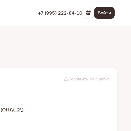
+7 (995) 222-84-10
Войти
Перейти в корзин
Сообщить об ошибке
e(OH)\(_2\)