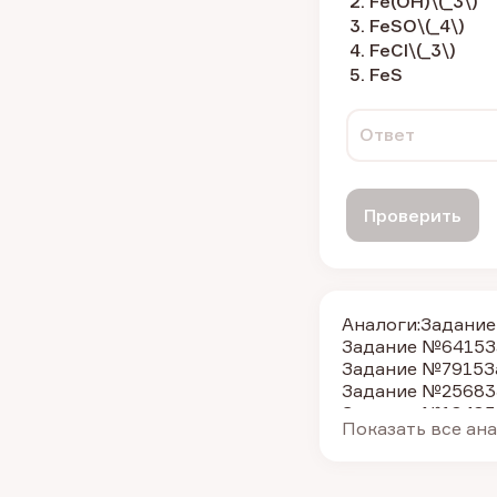
Fe(ОН)\(_3\)
FeSO\(_4\)
FeCl\(_3\)
FeS
Ответ
Проверить
Аналоги:
Задание
Задание №6415
З
Задание №7915
З
Задание №25683
Задание №18483
Показать все ан
Задание №26978
Задание №6315
З
Задание №6724
З