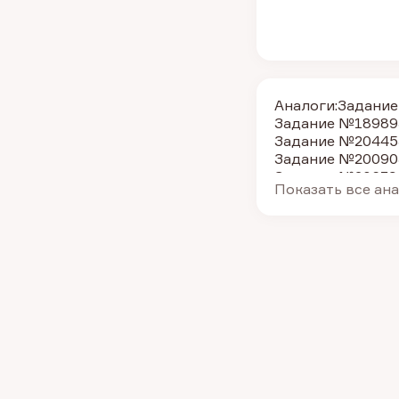
Аналоги:
Задание
Задание №18989
Задание №20445
Задание №20090
Задание №20679
Показать все ан
Задание №21809
Задание №20448
Задание №18988
Задание №20009
Задание №10395
Задание №39762