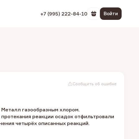
+7 (995) 222-84-10
Войти
Перейти в корзин
Сообщить об ошибке
. Металл газообразным хлором.
е протекания реакции осадок отфильтровали
нения четырёх описанных реакций.