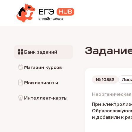
Задание
Банк заданий
Магазин курсов
№
10882
Лини
Мои варианты
Неорганическая
Интеллект-карты
При электролизе
Образовавшуюся
и добавили к р