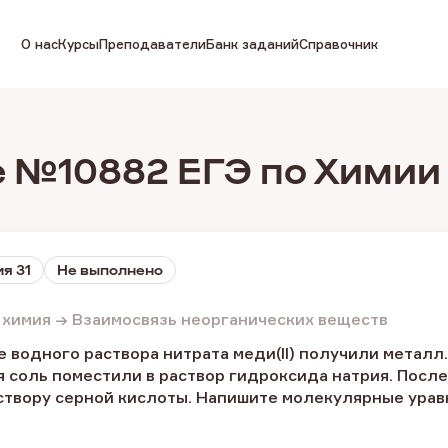
О нас
Курсы
Преподаватели
Банк заданий
Справочник
 №10882 ЕГЭ по Химии
я 31
Не выполнено
 химия → Взаимосвязь неорганических веществ
 водного раствора нитрата меди(II) получили металл
 соль поместили в раствор гидроксида натрия. Посл
аствору серной кислоты. Напишите молекулярные урав