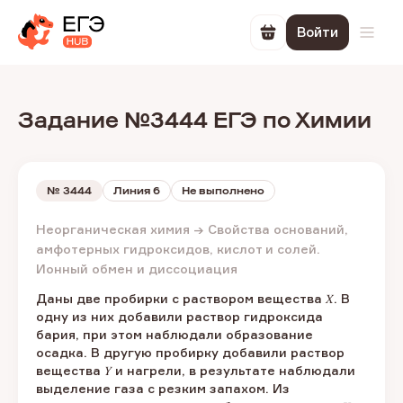
Войти
Перейти в корзин
Откр
Задание №3444 ЕГЭ по Химии
№
3444
Линия 6
Не выполнено
Неорганическая химия → Свойства оснований,
амфотерных гидроксидов, кислот и солей.
Ионный обмен и диссоциация
Даны две пробирки с раствором вещества 𝑋. В
одну из них добавили раствор гидроксида
бария, при этом наблюдали образование
осадка. В другую пробирку добавили раствор
вещества 𝑌 и нагрели, в результате наблюдали
выделение газа с резким запахом. Из