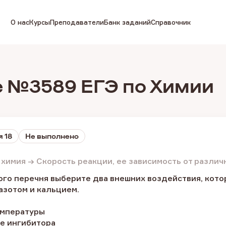
О нас
Курсы
Преподаватели
Банк заданий
Справочник
 №3589 ЕГЭ по Химии
 18
Не выполнено
химия → Скорость реакции, ее зависимость от разли
го перечня выберите два внешних воздействия, кото
азотом и кальцием.
емпературы
ие ингибитора