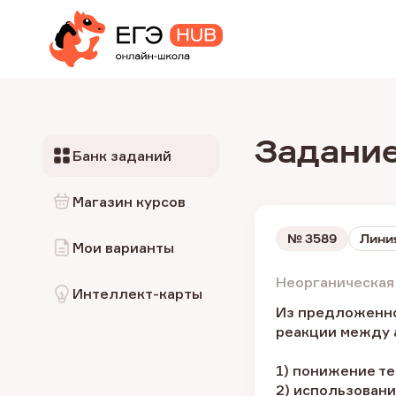
Задание
Банк заданий
Магазин курсов
№
3589
Линия
Мои варианты
Неорганическая 
Интеллект-карты
Из предложенно
реакции между 
1) понижение т
2) использован