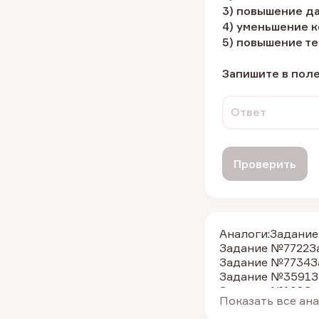
3) повышение д
4) уменьшение 
5) повышение т
Запишите в пол
Ответ
Проверить
Аналоги:
Задани
Задание №7722
З
Задание №7734
З
Задание №3591
З
Задание №198
За
Показать все ан
Задание №3615
З