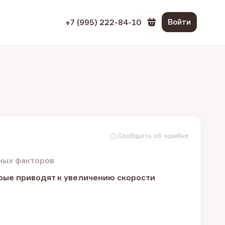
+7 (995) 222-84-10
Войти
Перейти в корзин
Сообщить об ошибке
чных факторов
рые приводят к увеличению скорости