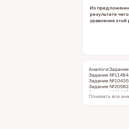
Из предложенно
результате чего
уравнения этой
Аналоги:
Задани
Задание №11484
Задание №10435
Задание №20582
Задание №28003
Показать все ан
Задание №39733
Задание №11483
Задание №11481
Задание №9193
З
Задание №20581
Задание №27997