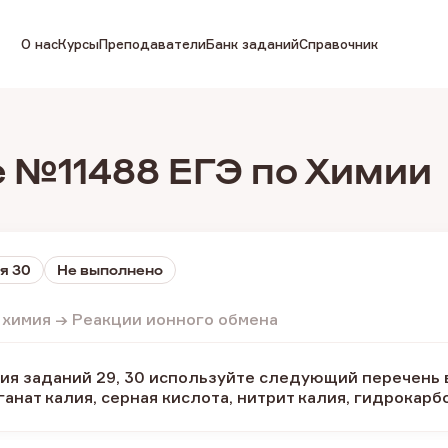
О нас
Курсы
Преподаватели
Банк заданий
Справочник
 №11488 ЕГЭ по Химии
я 30
Не выполнено
 химия → Реакции ионного обмена
я заданий 29, 30 используйте следующий перечень в
ганат калия, серная кислота, нитрит калия, гидрокарб