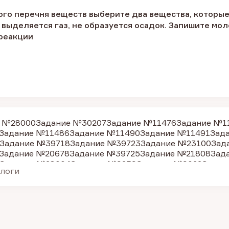
го перечня веществ выберите два вещества, которые 
 выделяется газ, не образуется осадок. Запишите мо
 реакции
е №28000
Задание №30207
Задание №11476
Задание №1
Задание №11486
Задание №11490
Задание №11491
Зад
Задание №39718
Задание №39723
Задание №23100
Зад
Задание №20678
Задание №39725
Задание №21808
Зад
Задание №28004
Задание №9259
Задание №9022
Задан
алоги
Задание №39726
Задание №9199
Задание №9268
Задан
Задание №9283
Задание №10285
Задание №9270
Задан
Задание №11482
Задание №11485
Задание №11487
Зад
адание №28006
Задание №9201
Задание №9205
Задани
Задание №9279
Задание №9280
Задание №10297
Задан
Задание №9021
Задание №9024
Задание №9536
Задани