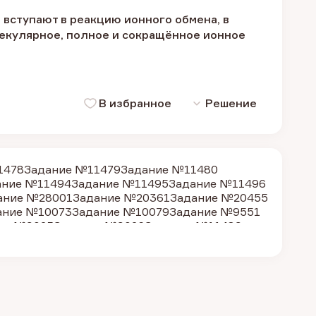
вступают в реакцию ионного обмена, в
лекулярное, полное и сокращённое ионное
В избранное
Решение
1478
Задание №11479
Задание №11480
ание №11494
Задание №11495
Задание №11496
ание №28001
Задание №20361
Задание №20455
ание №10073
Задание №10079
Задание №9551
ие №9025
Задание №9026
Задание №11489
ие №9269
Задание №9273
Задание №11474
ие №9190
Задание №11475
Задание №11477
ание №11492
Задание №11497
Задание №11498
е №10291
Задание №9272
Задание №39694
ие №28008
Задание №11493
Задание №9023
е №30200
Задание №39695
Задание №30201