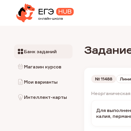
Задание
Банк заданий
Магазин курсов
№
11488
Лини
Мои варианты
Неорганическая
Интеллект-карты
Для выполнени
калия, перман