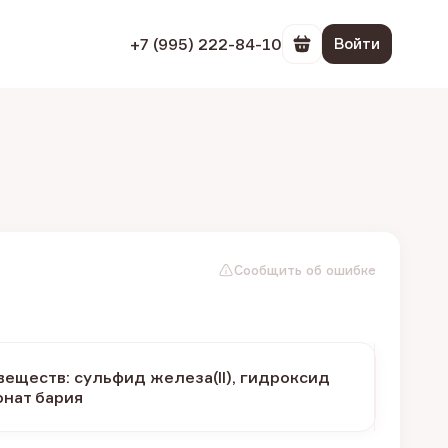
+7 (995) 222-84-10
Войти
Перейти в корзин
Сообщить об ошибке
еществ: сульфид железа(II), гидроксид
онат бария