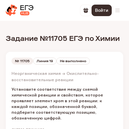
Войти
Перейти в корзин
Откр
Задание №11705 ЕГЭ по Химии
№
11705
Линия 19
Не выполнено
Неорганическая химия → Окислительно-
восстановительные реакции
Установите соответствие между схемой
химической реакции и свойством, которое
проявляет элемент хром в этой реакции: к
каждой позиции, обозначенной буквой,
подберите соответствующую позицию,
обозначенную цифрой.