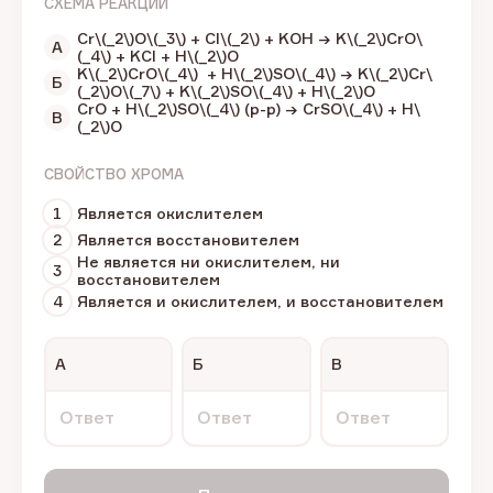
СХЕМА РЕАКЦИИ
Cr\(_2\)О\(_3\) + Cl\(_2\) + KOH → K\(_2\)CrO\
А
(_4\) + KCl + H\(_2\)О
K\(_2\)CrO\(_4\) + H\(_2\)SO\(_4\) → K\(_2\)Cr\
Б
(_2\)O\(_7\) + K\(_2\)SO\(_4\) + H\(_2\)О
CrO + H\(_2\)SO\(_4\) (p-p) → CrSO\(_4\) + H\
В
(_2\)О
СВОЙСТВО ХРОМА
1
Является окислителем
2
Является восстановителем
Не является ни окислителем, ни
3
восстановителем
4
Является и окислителем, и восстановителем
А
Б
В
Ответ
Ответ
Ответ