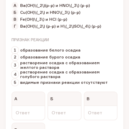
А
Ba(OH)\(_2\)(р-р) и HNO\(_3\) (р-р)
Б
Cu(OH)\(_2\) и HNO\(_3\) (р-р)
В
Fe(OH)\(_3\) и HCl (р-р)
Г
Ba(OH)\(_2\) (р-р) и H\(_2\)SO\(_4\) (р-р)
ПРИЗНАК РЕАКЦИИ
1
образование белого осадка
2
образование бурого осадка
растворение осадка с образованием
3
желтого раствора
растворение осадка с образованием
4
голубого раствора
5
видимые признаки реакции отсутствуют
А
Б
В
Ответ
Ответ
Ответ