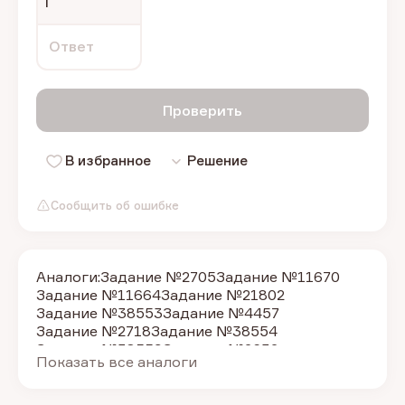
Г
Ответ
Проверить
В избранное
Решение
Сообщить об ошибке
Аналоги:
Задание №2705
Задание №11670
Задание №11664
Задание №21802
Задание №38553
Задание №4457
Задание №2718
Задание №38554
Задание №38559
Задание №2632
Показать все аналоги
Задание №2625
Задание №2623
Задание №2706
Задание №38555
Задание №11637
Задание №11638