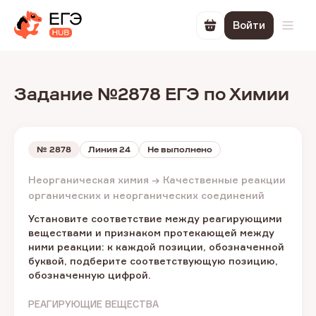
Войти
Перейти в корзин
Откр
Задание №2878 ЕГЭ по Химии
№
2878
Линия 24
Не выполнено
Неорганическая химия → Качественные реакции
органических и неорганических соединений
Установите соответствие между реагирующими
веществами и признаком протекающей между
ними реакции: к каждой позиции, обозначенной
буквой, подберите соответствующую позицию,
обозначенную цифрой.
РЕАГИРУЮЩИЕ ВЕЩЕСТВА