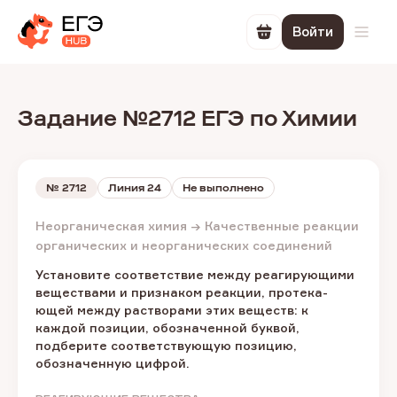
Войти
Перейти в корзин
Откр
Задание №2712 ЕГЭ по Химии
№
2712
Линия 24
Не выполнено
Неорганическая химия → Качественные реакции
органических и неорганических соединений
Установите соответствие между реагирующими
веществами и признаком реакции, протека-
ющей между растворами этих веществ: к
каждой позиции, обозначенной буквой,
подберите соответствующую позицию,
обозначенную цифрой.