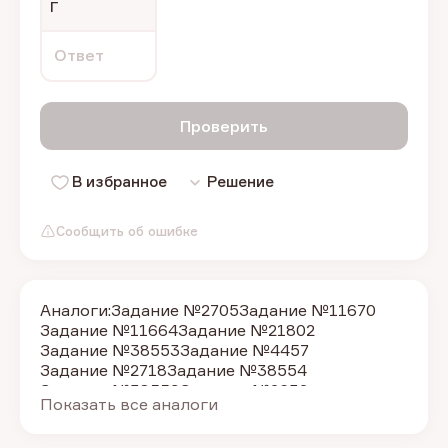
Г
Ответ
Проверить
В избранное
Решение
Сообщить об ошибке
Аналоги:
Задание №2705
Задание №11670
Задание №11664
Задание №21802
Задание №38553
Задание №4457
Задание №2718
Задание №38554
Задание №38559
Задание №2632
Показать все аналоги
Задание №2625
Задание №2623
Задание №2706
Задание №38555