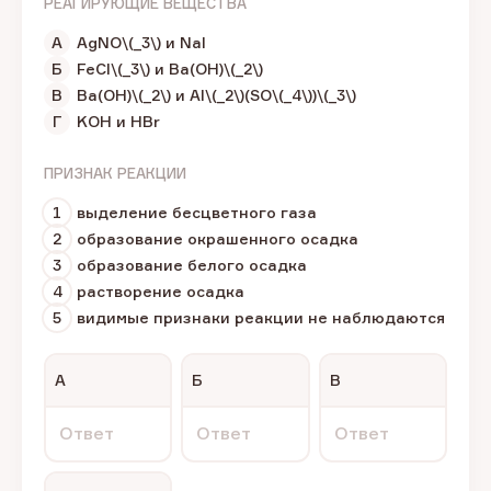
РЕАГИРУЮЩИЕ ВЕЩЕСТВА
А
AgNO\(_3\) и NaI
Б
FeCl\(_3\) и Ba(OH)\(_2\)
В
Ba(OH)\(_2\) и Al\(_2\)(SO\(_4\))\(_3\)
Г
KOH и HBr
ПРИЗНАК РЕАКЦИИ
1
выделение бесцветного газа
2
образование окрашенного осадка
3
образование белого осадка
4
растворение осадка
5
видимые признаки реакции не наблюдаются
А
Б
В
Ответ
Ответ
Ответ