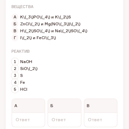
ВЕЩЕСТВА
А
K\(_3\)PO\(_4\) и K\(_2\)S
Б
ZnCl\(_2\) и Mg(NO\(_3\))\(_2\)
В
H\(_2\)SO\(_4\) и Na\(_2\)SO\(_4\)
Г
I\(_2\) и FeCl\(_3\)
РЕАКТИВ
1
NaOH
2
SiO\(_2\)
3
S
4
Fe
5
HCI
А
Б
В
Ответ
Ответ
Ответ