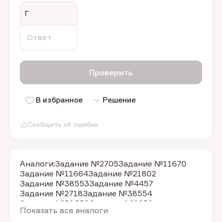
Г
Ответ
Проверить
В избранное
Решение
Сообщить об ошибке
Аналоги:
Задание №2705
Задание №11670
Задание №11664
Задание №21802
Задание №38553
Задание №4457
Задание №2718
Задание №38554
Задание №38559
Задание №2632
Показать все аналоги
Задание №2625
Задание №2623