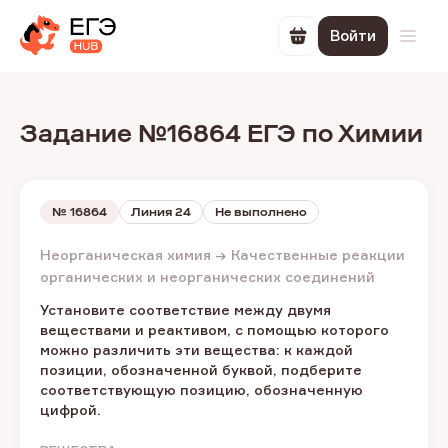
Войти
Перейти в корзин
Откр
Задание №16864 ЕГЭ по Химии
№
16864
Линия 24
Не выполнено
Неорганическая химия → Качественные реакции
органических и неорганических соединений
Установите соответствие между двумя
веществами и реактивом, с помощью которого
можно различить эти вещества: к каждой
позиции, обозначенной буквой, подберите
соответствующую позицию, обозначенную
цифрой.