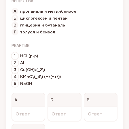
ВЕЩЕСТВА
А
пропаналь и метилбензол
Б
циклогексен и пентан
В
глицерин и бутаналь
Г
толуол и бензол
РЕАКТИВ
1
HCl (р-р)
2
Al
3
Cu(OH)\(_2\)
4
KMnO\(_4\) (H\(^+\))
5
NaOH
А
Б
В
Ответ
Ответ
Ответ