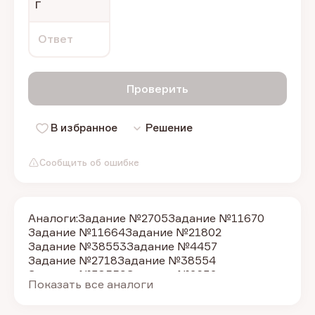
Г
Ответ
Проверить
В избранное
Решение
Сообщить об ошибке
Аналоги:
Задание №2705
Задание №11670
Задание №11664
Задание №21802
Задание №38553
Задание №4457
Задание №2718
Задание №38554
Задание №38559
Задание №2632
Показать все аналоги
Задание №2625
Задание №2623
Задание №2706
Задание №38555