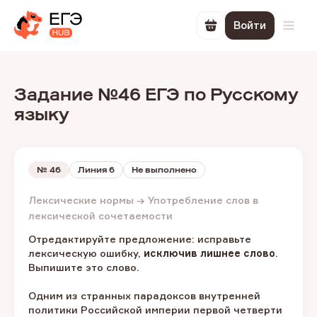
Войти
Перейти в корзин
Откр
Задание №46 ЕГЭ по Русскому
языку
№
46
Линия 6
Не выполнено
Лексические нормы → Употребление слов в
лексической сочетаемости
Отредактируйте предложение: исправьте
лексическую ошибку,
исключив лишнее слово
.
Выпишите это слово.
Одним из странных парадоксов внутренней
политики Российской империи первой четверти