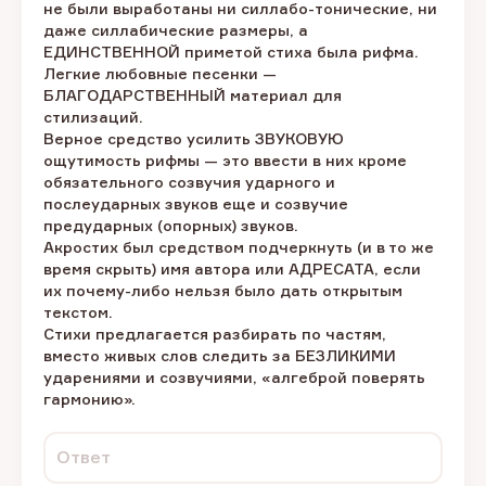
не были выработаны ни силлабо-тонические, ни
даже силлабические размеры, а
ЕДИНСТВЕННОЙ приметой стиха была рифма.
Легкие любовные песенки —
БЛАГОДАРСТВЕННЫЙ материал для
стилизаций.
Верное средство усилить ЗВУКОВУЮ
ощутимость рифмы — это ввести в них кроме
обязательного созвучия ударного и
послеударных звуков еще и созвучие
предударных (опорных) звуков.
Акростих был средством подчеркнуть (и в то же
время скрыть) имя автора или АДРЕСАТА, если
их почему-либо нельзя было дать открытым
текстом.
Стихи предлагается разбирать по частям,
вместо живых слов следить за БЕЗЛИКИМИ
ударениями и созвучиями, «алгеброй поверять
гармонию».
Ответ