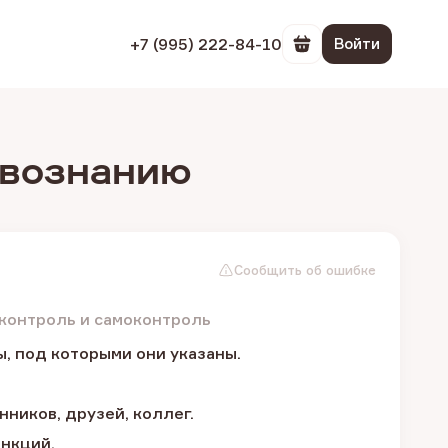
+7 (995) 222-84-10
Войти
Перейти в корзин
твознанию
Сообщить об ошибке
контроль и самоконтроль
, под которыми они указаны.
ников, друзей, коллег.
анкций.