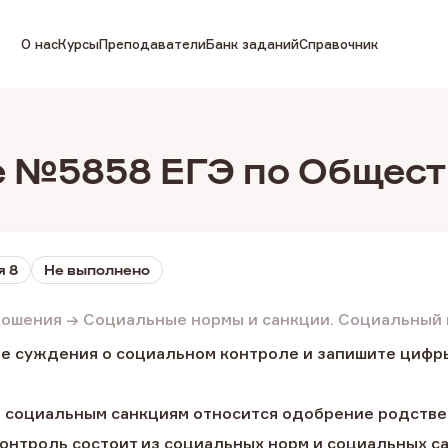
О нас
Курсы
Преподаватели
Банк заданий
Справочник
 №5858 ЕГЭ по Общес
я 8
Не выполнено
ошения → Социальные нормы и санкции. Социальный 
е суждения о социальном контроле и запишите цифры
 социальным санкциям относится одобрение родствен
онтроль состоит из социальных норм и социальных с