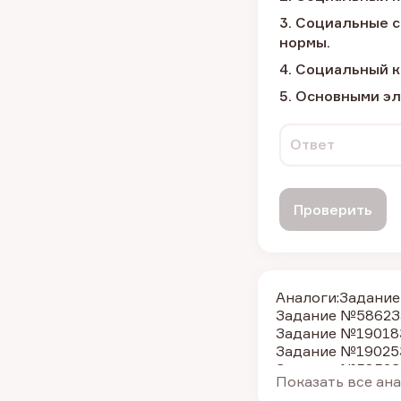
3. Социальные 
нормы.
4. Социальный 
5. Основными эл
Ответ
Проверить
Аналоги:
Задание
Задание №5862
З
Задание №19018
Задание №19025
Задание №5852
З
Показать все ан
Задание №3720