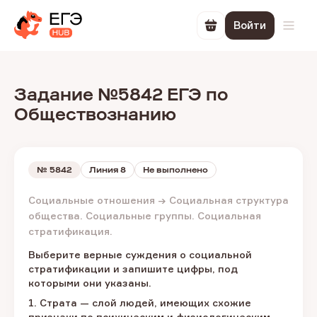
Войти
Перейти в корзин
Откр
Задание №5842 ЕГЭ по
Обществознанию
№
5842
Линия 8
Не выполнено
Социальные отношения → Социальная структура
общества. Социальные группы. Социальная
стратификация.
Выберите верные суждения о социальной
стратификации и запишите цифры, под
которыми они указаны.
1. Страта — слой людей, имеющих схожие
признаки по психическим и физиологическим