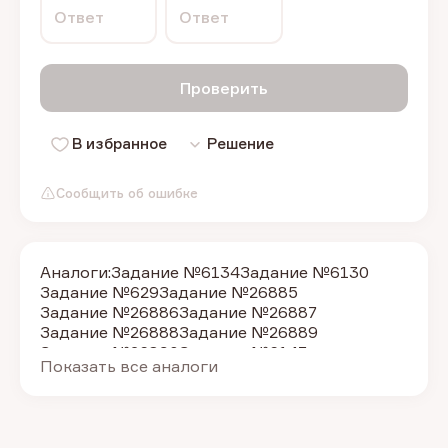
Ответ
Ответ
Проверить
В избранное
Решение
Сообщить об ошибке
Аналоги:
Задание №6134
Задание №6130
Задание №629
Задание №26885
Задание №26886
Задание №26887
Задание №26888
Задание №26889
Задание №26890
Задание №6147
Показать все аналоги
Задание №6146
Задание №6144
Задание №6142
Задание №6140
Задание №6138
Задание №6135