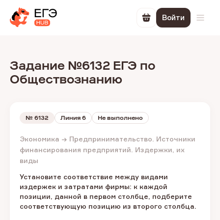
Войти
Перейти в корзин
Откр
Задание №6132 ЕГЭ по
Обществознанию
№
6132
Линия 6
Не выполнено
Экономика → Предпринимательство. Источники
финансирования предприятий. Издержки, их
виды
Установите соответствие между видами
издержек и затратами фирмы: к каждой
позиции, данной в первом столбце, подберите
соответствующую позицию из второго столбца.