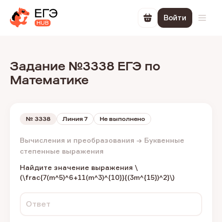
Войти
Перейти в корзин
Откр
Задание №3338 ЕГЭ по
Математике
№
3338
Линия 7
Не выполнено
Вычисления и преобразования → Буквенные
степенные выражения
Найдите значение выражения \
(\frac{7(m^5)^6+11(m^3)^{10}}{(3m^{15})^2}\)
Ответ