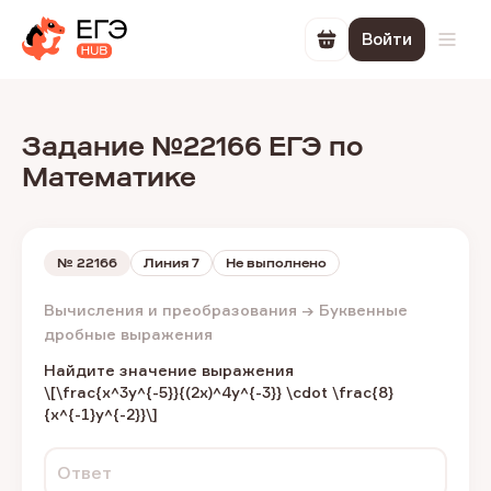
Войти
Перейти в корзин
Откр
Задание №22166 ЕГЭ по
Математике
№
22166
Линия 7
Не выполнено
Вычисления и преобразования → Буквенные
дробные выражения
Найдите значение выражения
\[\frac{x^3y^{-5}}{(2x)^4y^{-3}} \cdot \frac{8}
{x^{-1}y^{-2}}\]
Ответ