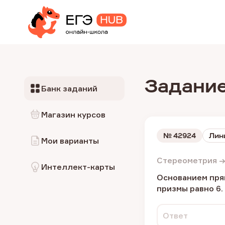
Задание
Банк заданий
Магазин курсов
№
42924
Лин
Мои варианты
Стереометрия →
Интеллект-карты
Основанием прям
призмы равно 6.
Ответ