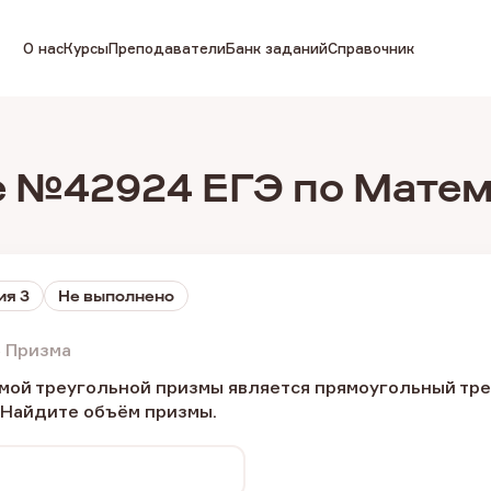
О нас
Курсы
Преподаватели
Банк заданий
Справочник
 №42924 ЕГЭ по Мате
ия 3
Не выполнено
 Призма
ой треугольной призмы является прямоугольный треуг
 Найдите объём призмы.