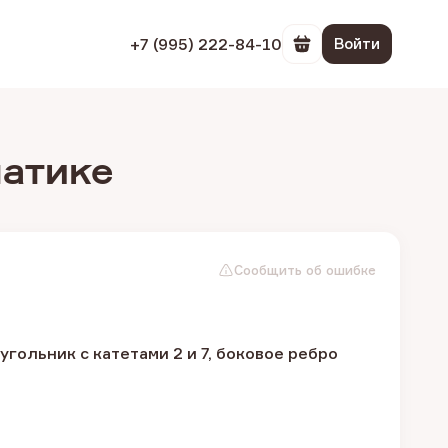
+7 (995) 222-84-10
Войти
Перейти в корзин
матике
Сообщить об ошибке
ольник с катетами 2 и 7, боковое ребро