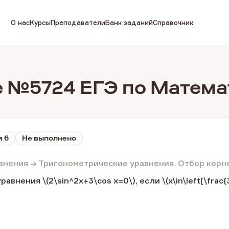
О нас
Курсы
Преподаватели
Банк заданий
Справочник
 №5724 ЕГЭ по Матема
я 6
Не выполнено
внения → Тригонометрические уравнения. Отбор корн
внения​ \(2\sin^2x+3\cos x=0\), если \(x\in\left[\frac{3\