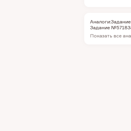
Аналоги:
Задание
Задание №5718
З
Показать все ан