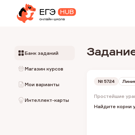
Задание
Банк заданий
Магазин курсов
№
5724
Лини
Мои варианты
Простейшие ура
Интеллект-карты
Найдите корни ура