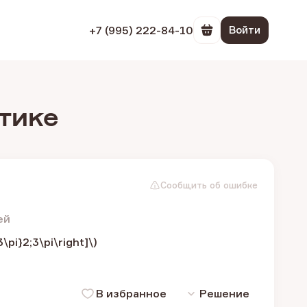
+7 (995) 222-84-10
Войти
Перейти в корзин
тике
Сообщить об ошибке
ей
pi}2;3\pi\right]\)
В избранное
Решение