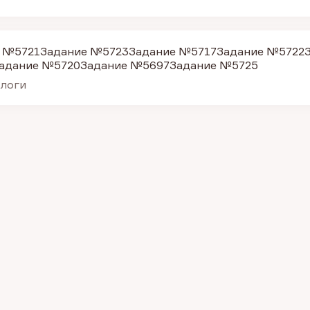
 №5721
Задание №5723
Задание №5717
Задание №5722
адание №5720
Задание №5697
Задание №5725
алоги