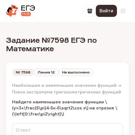
Войти
Перейти в корзин
Откр
Задание №7598 ЕГЭ по
Математике
№
7598
Линия 12
Не выполнено
Наибольшее и наименьшее значение функций →
Поиск экстремума тригонометрических функций
Найдите наименьшее значение функции​ \
(y=3+\frac{5\pi}4-5x-5\sqrt2\cos x\) на отрезке \
(\left[0;\frac\pi2\right]\)
Ответ