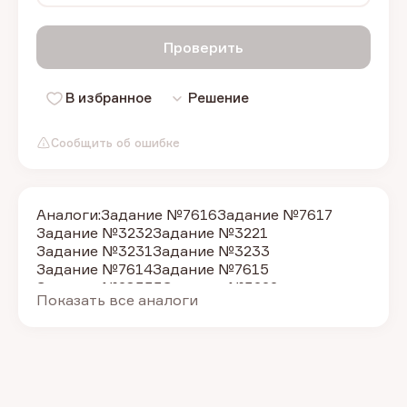
Проверить
В избранное
Решение
Сообщить об ошибке
Аналоги:
Задание №7616
Задание №7617
Задание №3232
Задание №3221
Задание №3231
Задание №3233
Задание №7614
Задание №7615
Задание №28333
Задание №3222
Показать все аналоги
Задание №7599
Задание №28334
Задание №28342
Задание №28332