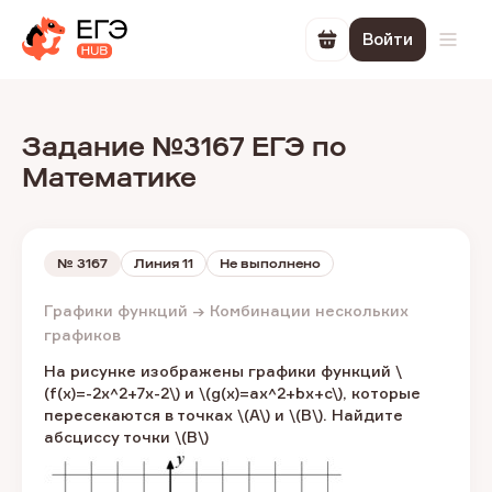
Войти
Перейти в корзин
Откр
Задание №3167 ЕГЭ по
Математике
№
3167
Линия 11
Не выполнено
Графики функций → Комбинации нескольких
графиков
На рисунке изображены графики функций \
(f(x)=-2x^2+7x-2\) ​и
\(g(x)=ax^2+bx+c\)​, которые
пересекаются в точках​ \(A\) ​и \(B\)​. Найдите
абсциссу точки \(B\)