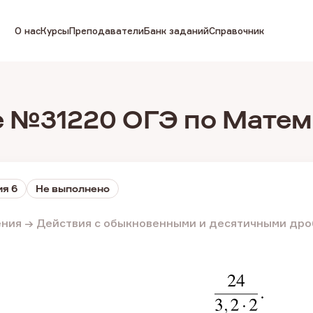
О нас
Курсы
Преподаватели
Банк заданий
Справочник
 №31220 ОГЭ по Матем
я 6
Не выполнено
ения → Действия с обыкновенными и десятичными др