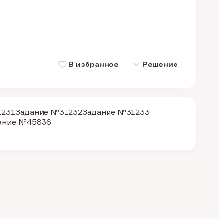
В избранное
Решение
1231
Задание №31232
Задание №31233
ание №45836