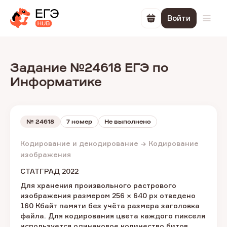
Войти
Перейти в корзин
Откр
Задание №24618 ЕГЭ по
Информатике
№
24618
7 номер
Не выполнено
Кодирование и декодирование → Кодирование
изображения
СТАТГРАД 2022
Для хранения произвольного растрового
изображения размером 256 × 640 px отведено
160 Кбайт памяти без учёта размера заголовка
файла. Для кодирования цвета каждого пикселя
используется одинаковое количество битов,