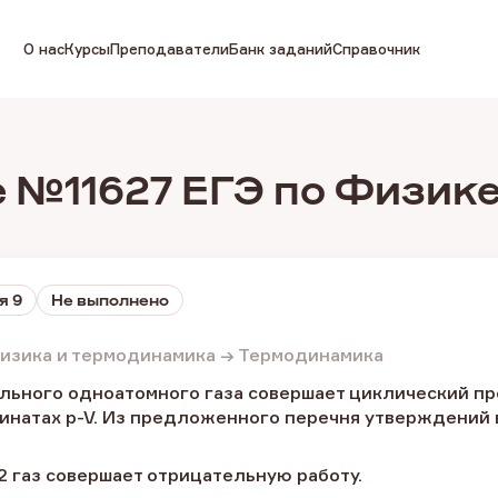
О нас
Курсы
Преподаватели
Банк заданий
Справочник
 №11627 ЕГЭ по Физик
я 9
Не выполнено
изика и термодинамика → Термодинамика
ьного одноатомного газа совершает циклический проц
динатах p-V. Из предложенного перечня утверждений 
-2 газ совершает отрицательную работу.