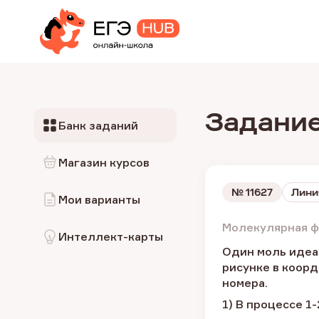
Задание
Банк заданий
Магазин курсов
№
11627
Лини
Мои варианты
Молекулярная ф
Интеллект-карты
Один моль идеал
рисунке в коор
номера.
1) В процессе 1