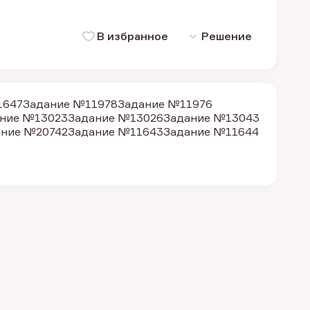
В избранное
Решение
1647
Задание №11978
Задание №11976
ние №13023
Задание №13026
Задание №13043
ание №20742
Задание №11643
Задание №11644