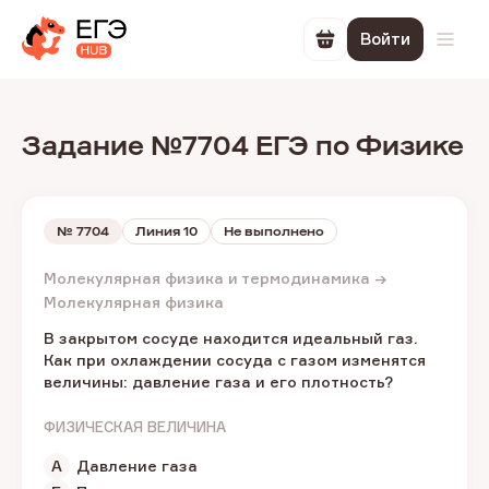
Войти
Перейти в корзин
Откр
Задание №7704 ЕГЭ по Физике
№
7704
Линия 10
Не выполнено
Молекулярная физика и термодинамика →
Молекулярная физика
В закрытом сосуде находится идеальный газ.
Как при охлаждении сосуда с газом изменятся
величины: давление газа и его плотность?
ФИЗИЧЕСКАЯ ВЕЛИЧИНА
А
Давление газа