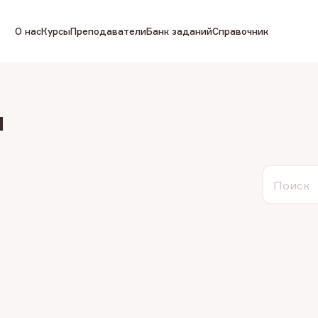
О нас
Курсы
Преподаватели
Банк заданий
Справочник
я
Поиск