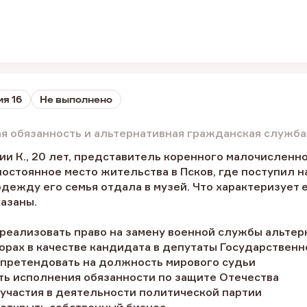
я 16
Не выполнено
ая обязанность и альтернативная гражданская служба
и К., 20 лет, представитель коренного малочисленно
остоянное место жительства в Псков, где поступил 
ежду его семья отдала в музей. Что характеризует 
азаны.
 реализовать право на замену военной службы альте
борах в качестве кандидата в депутаты Государствен
 претендовать на должность мирового судьи
ть исполнения обязанности по защите Отечества
 участия в деятельности политической партии