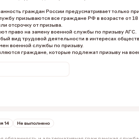
занность граждан России предусматривает только пр
лужбу призываются все граждане РФ в возрасте от 18 
ли отсрочку от призыва.
ют право на замену военной службы по призыву АГС.
обый вид трудовой деятельности в интересах общест
мен военной службы по призыву.
авляются граждане, которые подлежат призыву на вое
я 14
Не выполнено
ая обязанность и альтернативная гражданская служба