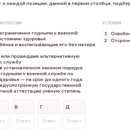
: к каждой позиции, данной в первом столбце, подб
АН РОССИИ
УСЛОВИЯ
ограниченно годными к военной
1
Освобо
остоянию здоровья
2
Отсрочк
ёнка и воспитывающие его без матери
 или прошедшие альтернативную
ю службу
в установленном законом порядке
 годными к военной службе по
доровья — на срок до одного года
едусмотренную государственной
учной аттестации учёную степень
В
Г
Д
ет
Ответ
Ответ
Ответ