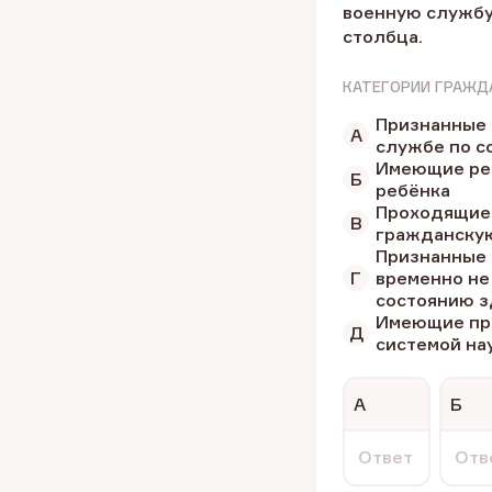
военную службу
столбца.
КАТЕГОРИИ ГРАЖД
Признанные 
А
службе по с
Имеющие реб
Б
ребёнка
Проходящие
В
гражданску
Признанные 
Г
временно не
состоянию з
Имеющие пр
Д
системой на
А
Б
Ответ
Отв