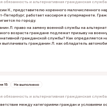
ая обязанность и альтернативная гражданская служба
сии К., представителю коренного малочисленного нар
т-Петербург, работает кассиром в супермаркете. Гра
гается по городу.
анин Л. право на замену военной службы на альтерн
акого возраста граждане подлежат призыву на военн
рнативной гражданской службы? Как определяется нал
 выплачивать гражданин Л. как обладатель автомоб
я 15
Не выполнено
ая обязанность и альтернативная гражданская служба
тветствие между категориями граждан и условиями о