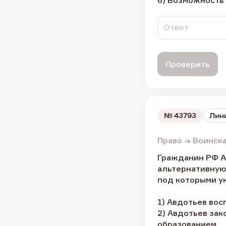
6) Возможность
Ответ
Проверить
№
43793
Лини
Право → Воинск
Гражданин РФ Ав
альтернативную 
под которыми ук
1) Авдотьев вос
2) Авдотьев за
образованием