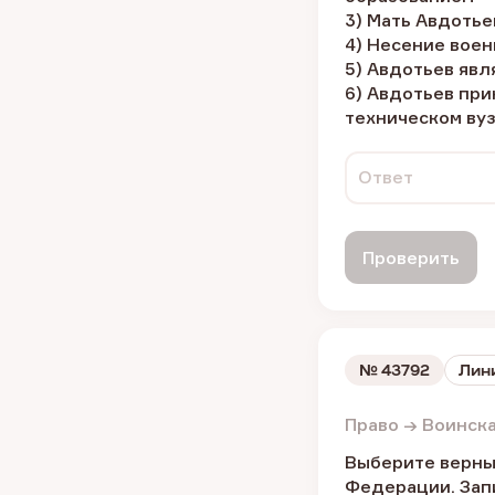
3) Мать Авдотье
4) Несение вое
5) Авдотьев яв
6) Авдотьев при
техническом ву
Ответ
Проверить
№
43792
Лини
Право → Воинск
Выберите верны
Федерации. Зап