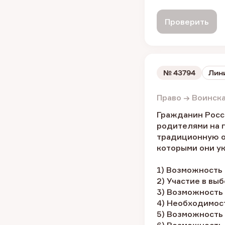
Проверить
№
43794
Лини
Право → Воинск
Гражданин Росси
родителями на п
традиционную од
которыми они ук
1) Возможность
2) Участие в вы
3) Возможность
4) Необходимос
5) Возможность