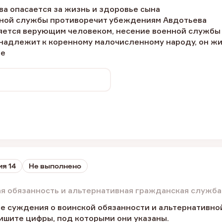
ва опасается за жизнь и здоровье сына
нной службы противоречит убеждениям Авдотьева
ляется верующим человеком, несение военной службы
надлежит к коренному малочисленному народу, он жив
зе
я 14
Не выполнено
ая обязанность и альтернативная гражданская служба
е суждения о воинской обязанности и альтернативно
ишите цифры, под которыми они указаны.