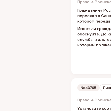
Право → Воинск
Гражданину Рос
переехал в Санк
котором передви
Имеет ли гражд
обоснуйте. До к
службы и альте
который должен
№
43795
Лини
Право → Воинск
Установите соо