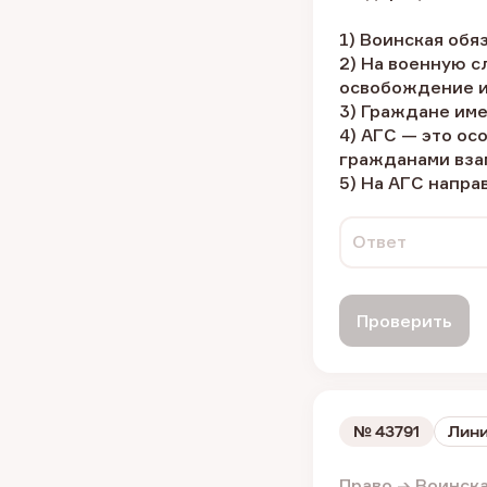
1) Воинская обя
2) На военную с
освобождение и
3) Граждане име
4) АГС — это ос
гражданами вза
5) На АГС напр
Ответ
Проверить
№
43791
Лини
Право → Воинск